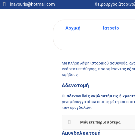
ΩΡΛ ΠΑΙΔΟΧΕ
inavouris@hotmail.com
Χειρουργός Ωτορινο
Παιδο-ωτορινολα
Αρχική
Ιατρείο
Χειρουργική σε 
Ο
Αβούρης Ιωάννης
έχει εξειδικευτεί 
αφορούν τον τομέα της
Χειρουργικής 
Με πλήρη λήψη ιστορικού ασθενούς, ανα
εκάστοτε πάθησης, προσφέροντας
εξα
εφήβους.
Αδενοτομή
Οι
αδενοειδείς εκβλαστήσεις
ή
κρεατ
ρινοφάρυγγα πίσω από τη μύτη και απο
των αμυγδαλών.
Μάθετε περισσότερα
Αμυγδαλεκτομή