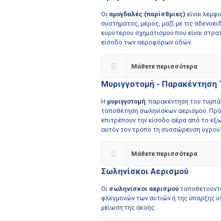
Οι
αμυγδαλές (παρίσθμιες)
είναι λεμφι
συστήματος, μέρος, μαζί με τις αδενοει
ευρύτερου σχηματισμού που είναι στρα
είσοδο των αεροφόρων οδών.
Μάθετε περισσότερα
Μυριγγοτομή - Παρακέντηση
Η
μυριγγοτομή
: παρακέντηση του τυμπά
τοποθέτηση σωληνίσκων αερισμού. Πρόκ
επιτρέπουν την είσοδο αέρα από το εξω
αυτόν τον τρόπο τη συσσώρευση υγρού
Μάθετε περισσότερα
Σωληνίσκοι Αερισμού
Οι
σωληνίσκοι αερισμού
τοποθετούντα
φλεγμονών των αυτιών ή της ύπαρξης υ
μείωση της ακοής.